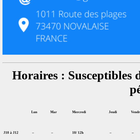
Horaires : Susceptibles 
p
Lun
Mar
Mercredi
Jeudi
Vendr
J10 à J12
–
–
10/ 12h
–
–