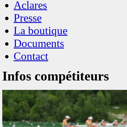
Aclares
Presse
La boutique
Documents
Contact
Infos compétiteurs