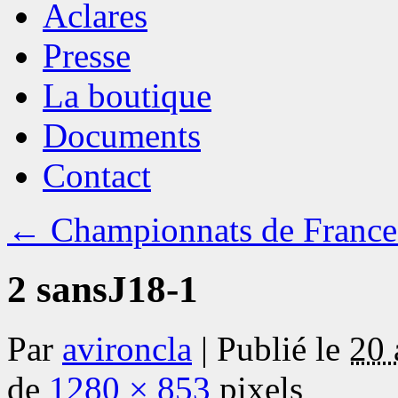
Aclares
Presse
La boutique
Documents
Contact
←
Championnats de Fran
2 sansJ18-1
Par
avironcla
|
Publié le
20 
de
1280 × 853
pixels