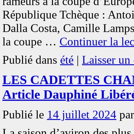
rameurs à la coupe d’Europe
République Tchèque : Antoi
Dalla Costa, Camille Lamps
la coupe …
Continuer la le
Publié dans
été
|
Laisser un
LES CADETTES CHA
Article Dauphiné Libér
Publié le
14 juillet 2024
pa
La saison d’aviron des plus 