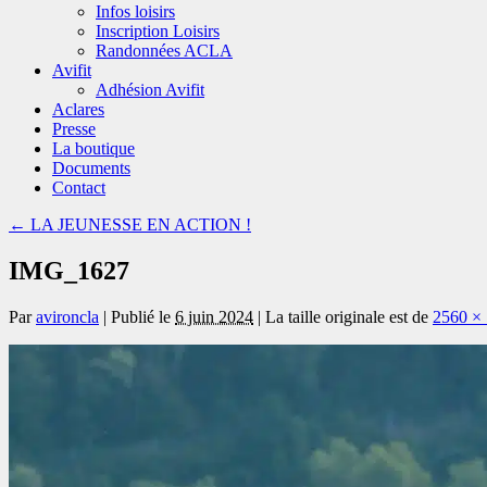
Infos loisirs
Inscription Loisirs
Randonnées ACLA
Avifit
Adhésion Avifit
Aclares
Presse
La boutique
Documents
Contact
←
LA JEUNESSE EN ACTION !
IMG_1627
Par
avironcla
|
Publié le
6 juin 2024
|
La taille originale est de
2560 ×