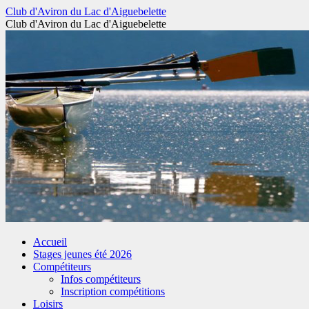
Aller
Club d'Aviron du Lac d'Aiguebelette
au
Club d'Aviron du Lac d'Aiguebelette
contenu
Accueil
Stages jeunes été 2026
Compétiteurs
Infos compétiteurs
Inscription compétitions
Loisirs