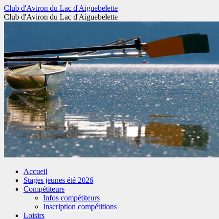
Aller
Club d'Aviron du Lac d'Aiguebelette
au
Club d'Aviron du Lac d'Aiguebelette
contenu
Accueil
Stages jeunes été 2026
Compétiteurs
Infos compétiteurs
Inscription compétitions
Loisirs