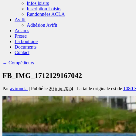
Infos loisirs
Inscription Loisirs
Randonnées ACLA
Avifit
Adhésion Avifit
Aclares
Presse
La boutique
Documents
Contact
←
Compétiteurs
FB_IMG_1712129167042
Par
avironcla
|
Publié le
20 juin 2024
|
La taille originale est de
1080 