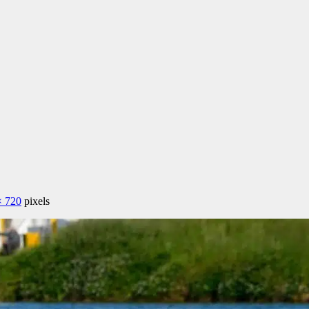
× 720
pixels